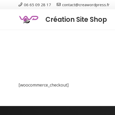
06 65 09 28 17
contact@creawordpress.fr
Création Site Shop
[woocommerce_checkout]